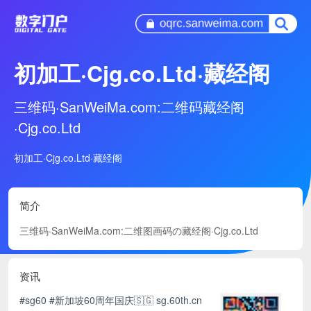
初加工·Cjg.co.Ltd·藏经阁
三维码·SanWeiMa.com:二维码藏经阁
·Cjg.co.Ltd
初加工·Cjg.co.Ltd·藏经阁
简介
三维码·SanWeiMa.com:二维图画码の藏经阁·Cjg.co.Ltd
资讯
#sg60 #新加坡60周年国庆🇸🇬 sg.60th.cn